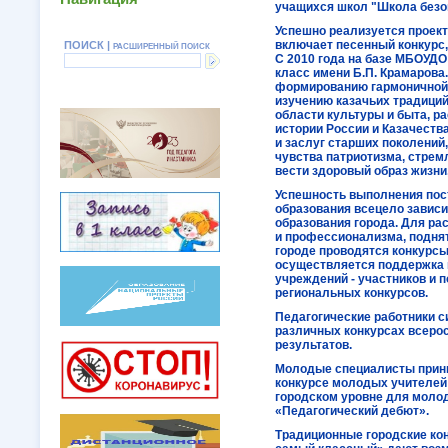
учащихся школ "Школа безоп
Успешно реализуется проект
включает песенный конкурс, 
ПОИСК |
РАСШИРЕННЫЙ ПОИСК
С 2010 года на базе МБОУДО
класс имени Б.П. Крамарова
формированию гармоничной 
изучению казачьих традиций,
области культуры и быта, р
истории России и Казачеств
и заслуг старших поколений
чувства патриотизма, стрем
вести здоровый образ жизни
Успешность выполнения пос
образования всецело зависи
образования города. Для ра
и профессионализма, подня
городе проводятся конкурс
осуществляется поддержка к
учреждений - участников и 
региональных конкурсов.
Педагогические работники с
различных конкурсах всеро
результатов.
Молодые специалисты прини
конкурсе молодых учителей
городском уровне для моло
«Педагогический дебют».
Традиционные городские кон