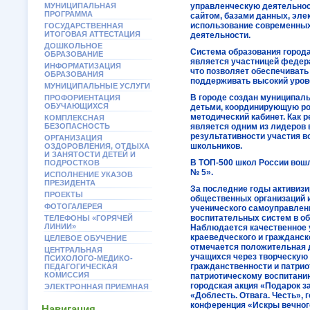
МУНИЦИПАЛЬНАЯ
управленческую деятельност
ПРОГРАММА
сайтом, базами данных, эл
использование современных 
ГОСУДАРСТВЕННАЯ
ИТОГОВАЯ АТТЕСТАЦИЯ
деятельности.
ДОШКОЛЬНОЕ
Система образования города
ОБРАЗОВАНИЕ
является участницей федер
ИНФОРМАТИЗАЦИЯ
что позволяет обеспечивать
ОБРАЗОВАНИЯ
поддерживать высокий урове
МУНИЦИПАЛЬНЫЕ УСЛУГИ
В городе создан муниципал
ПРОФОРИЕНТАЦИЯ
ОБУЧАЮЩИХСЯ
детьми, координирующую ро
методический кабинет. Как р
КОМПЛЕКСНАЯ
БЕЗОПАСНОСТЬ
является одним из лидеров 
результативности участия 
ОРГАНИЗАЦИЯ
школьников.
ОЗДОРОВЛЕНИЯ, ОТДЫХА
И ЗАНЯТОСТИ ДЕТЕЙ И
В ТОП-500 школ России вош
ПОДРОСТКОВ
№ 5».
ИСПОЛНЕНИЕ УКАЗОВ
ПРЕЗИДЕНТА
За последние годы активиз
ПРОЕКТЫ
общественных организаций 
ФОТОГАЛЕРЕЯ
ученического самоуправле
воспитательных систем в о
ТЕЛЕФОНЫ «ГОРЯЧЕЙ
ЛИНИИ»
Наблюдается качественное
краеведческого и гражданск
ЦЕЛЕВОЕ ОБУЧЕНИЕ
отмечается положительная 
ЦЕНТРАЛЬНАЯ
учащихся через творческую 
ПСИХОЛОГО-МЕДИКО-
гражданственности и патрио
ПЕДАГОГИЧЕСКАЯ
КОМИССИЯ
патриотическому воспитани
городская акция «Подарок з
ЭЛЕКТРОННАЯ ПРИЕМНАЯ
«Доблесть. Отвага. Честь», 
конференция «Искры вечного
Навигация