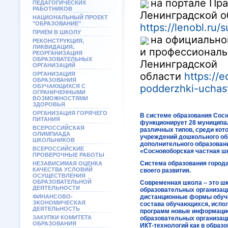
на портале Пр
ПЕДАГОГИЧЕСКИХ
РАБОТНИКОВ
Ленинградской о
НАЦИОНАЛЬНЫЙ ПРОЕКТ
"ОБРАЗОВАНИЕ"
https://lenobl.ru/
ПРИЁМ В ШКОЛУ
на официально
РЕКОНСТРУКЦИЯ,
ЛИКВИДАЦИЯ,
и профессиональ
РЕОРГАНИЗАЦИЯ
ОБРАЗОВАТЕЛЬНЫХ
Ленинградской
ОРГАНИЗАЦИЙ
области
https://e
ОРГАНИЗАЦИЯ
ОБРАЗОВАНИЯ
podderzhki-uchas
ОБУЧАЮЩИХСЯ С
ОГРАНИЧЕННЫМИ
ВОЗМОЖНОСТЯМИ
ЗДОРОВЬЯ
ОРГАНИЗАЦИЯ ГОРЯЧЕГО
В системе образования Сосн
ПИТАНИЯ
функционирует 28 муниципа
ВСЕРОССИЙСКАЯ
различных типов, среди кот
ОЛИМПИАДА
учреждений дошкольного об
ШКОЛЬНИКОВ
дополнительного образовани
ВСЕРОССИЙСКИЕ
«Сосновоборская частная ш
ПРОВЕРОЧНЫЕ РАБОТЫ
Система образования город
НЕЗАВИСИМАЯ ОЦЕНКА
КАЧЕСТВА УСЛОВИЙ
своего развития.
ОСУЩЕСТВЛЕНИЯ
ОБРАЗОВАТЕЛЬНОЙ
Современная школа – это ш
ДЕЯТЕЛЬНОСТИ
образовательных организац
ФИНАНСОВО-
дистанционные формы обуче
ЭКОНОМИЧЕСКАЯ
состава обучающихся, испо
ДЕЯТЕЛЬНОСТЬ
программ новые информацио
ЗАКУПКИ КОМИТЕТА
образовательных организац
ОБРАЗОВАНИЯ
ИКТ-технологий как в образо