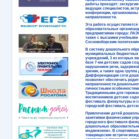
работы проходят: экскурсии
ведущих специалистов, встр
конференции, организованы
направленности.
Эта работа осуществляется
образовательных организац
предприятиями города: ЛАЭ
также с высшими учебными 
Сосновоборским политехни
В систему дошкольного обра
муниципальных бюджетных
учреждений, 3 из которых я
базе 7-ми детских садов со
нарушением речи, задержкой
зрения, а также одна групп
Дифференциация сети дошк
позволяет обеспечить роди
направленности дошкольного
личностными особенностями 
Традиционными для горожан
воспитанников детских садов
фестиваль физкультуры и с
городской фестиваль детско
Привлечение детей дошколь
занятиями физическими упр
городского фестиваля физку
дошкольных образовательн
медвежонок». В спортивных 
товарищеские встречи межд