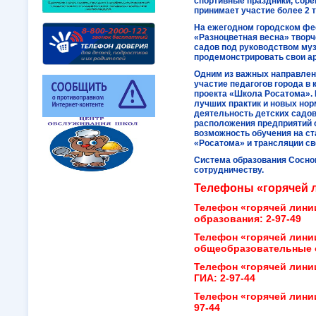
спортивные праздники, соре
принимает участие более 2 
На ежегодном городском фе
«Разноцветная весна» творч
садов под руководством му
продемонстрировать свои а
Одним из важных направлен
участие педагогов города в
проекта «Школа Росатома».
лучших практик и новых нор
деятельность детских садов
расположения предприятий 
возможность обучения на с
«Росатома» и трансляции св
Система образования Соснов
сотрудничеству.
Телефоны «горячей 
Телефон «горячей лини
образования: 2-97-49
Телефон «горячей лини
общеобразовательные о
Телефон «горячей лини
ГИА: 2-97-44
Телефон «горячей лини
97-44