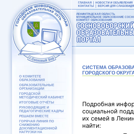
ГЛАВНАЯ
НОВОСТИ И ОБЪЯВЛЕНИЯ
КОНТАКТЫ
ВЕРСИЯ ДЛЯ СЛАБОВИД
ЛЕНИНГРАДСКАЯ ОБЛАСТЬ
МУНИЦИПАЛЬНОЕ ОБРАЗОВАНИЕ СОСНО
КОМИТЕТ ОБРАЗОВАНИЯ
СИСТЕМА ОБРАЗОВ
ГОРОДСКОГО ОКРУГ
О КОМИТЕТЕ
ОБРАЗОВАНИЯ
ОБРАЗОВАТЕЛЬНЫЕ
ОРГАНИЗАЦИИ
ГОРОДСКОЙ
МЕТОДИЧЕСКИЙ КАБИНЕТ
ИТОГОВЫЕ ОТЧЁТЫ
Подробная инфор
РУКОВОДЯЩИЕ И
социальной подд
ПЕДАГОГИЧЕСКИЕ КАДРЫ
РЕШАЕМ ВМЕСТЕ
их семей в Лени
ГОРЯЧАЯ ЛИНИЯ ПО
найти:
СНИЖЕНИЮ
ДОКУМЕНТАЦИОННОЙ
НАГРУЗКИ НА