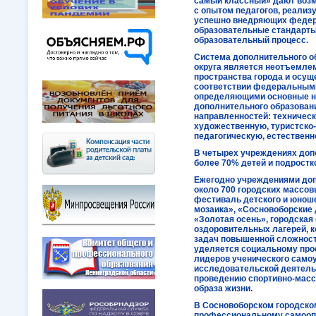
самый классный» дают возм
с опытом педагогов, реализ
успешно внедряющих федер
образовательные стандарты
образовательный процесс.
Система дополнительного о
округа является неотъемле
пространства города и осущ
соответствии федеральными
определяющими основные н
дополнительного образован
направленностей: техничес
художественную, туристско
педагогическую, естествен
В четырех учреждениях доп
более 70% детей и подростков
Ежегодно учреждениями доп
около 700 городских массо
фестиваль детского и юнош
мозаика», «Сосновоборские 
«Золотая осень», городская
оздоровительных лагерей, 
задач повышенной сложност
уделяется социальному про
лидеров ученического самоу
исследовательской деятельн
проведению спортивно-масс
образа жизни.
В Сосновоборском городском
профессиональному самоопр