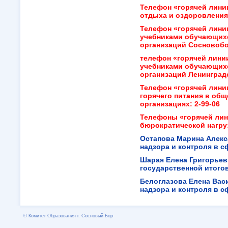
Телефон «горячей лини
отдыха и оздоровления
Телефон «горячей лини
учебниками обучающих
организаций Сосновобор
телефон «горячей лини
учебниками обучающих
организаций Ленинградс
Телефон «горячей лини
горячего питания в об
организациях:
2-99-06
Телефоны «горячей лин
бюрократической нагруз
Остапова Марина Алек
надзора и контроля в 
Шарая Елена Григорьевн
государственной итого
Белоглазова Елена Вас
надзора и контроля в 
© Комитет Образования г. Сосновый Бор