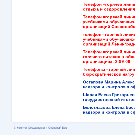
Телефон «горячей лини
отдыха и оздоровления
Телефон «горячей лини
учебниками обучающих
организаций Сосновобор
телефон «горячей лини
учебниками обучающих
организаций Ленинградс
Телефон «горячей лини
горячего питания в об
организациях:
2-99-06
Телефоны «горячей лин
бюрократической нагруз
Остапова Марина Алек
надзора и контроля в 
Шарая Елена Григорьевн
государственной итого
Белоглазова Елена Вас
надзора и контроля в 
© Комитет Образования г. Сосновый Бор