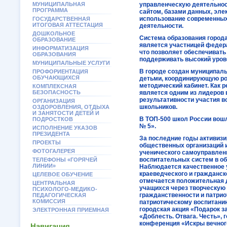
МУНИЦИПАЛЬНАЯ
управленческую деятельност
ПРОГРАММА
сайтом, базами данных, эл
использование современных 
ГОСУДАРСТВЕННАЯ
ИТОГОВАЯ АТТЕСТАЦИЯ
деятельности.
ДОШКОЛЬНОЕ
Система образования города
ОБРАЗОВАНИЕ
является участницей федер
ИНФОРМАТИЗАЦИЯ
что позволяет обеспечивать
ОБРАЗОВАНИЯ
поддерживать высокий урове
МУНИЦИПАЛЬНЫЕ УСЛУГИ
В городе создан муниципал
ПРОФОРИЕНТАЦИЯ
ОБУЧАЮЩИХСЯ
детьми, координирующую ро
методический кабинет. Как р
КОМПЛЕКСНАЯ
БЕЗОПАСНОСТЬ
является одним из лидеров 
результативности участия 
ОРГАНИЗАЦИЯ
школьников.
ОЗДОРОВЛЕНИЯ, ОТДЫХА
И ЗАНЯТОСТИ ДЕТЕЙ И
В ТОП-500 школ России вош
ПОДРОСТКОВ
№ 5».
ИСПОЛНЕНИЕ УКАЗОВ
ПРЕЗИДЕНТА
За последние годы активиз
ПРОЕКТЫ
общественных организаций 
ФОТОГАЛЕРЕЯ
ученического самоуправле
воспитательных систем в о
ТЕЛЕФОНЫ «ГОРЯЧЕЙ
ЛИНИИ»
Наблюдается качественное
краеведческого и гражданск
ЦЕЛЕВОЕ ОБУЧЕНИЕ
отмечается положительная 
ЦЕНТРАЛЬНАЯ
учащихся через творческую 
ПСИХОЛОГО-МЕДИКО-
гражданственности и патрио
ПЕДАГОГИЧЕСКАЯ
КОМИССИЯ
патриотическому воспитани
городская акция «Подарок з
ЭЛЕКТРОННАЯ ПРИЕМНАЯ
«Доблесть. Отвага. Честь», 
конференция «Искры вечного
Навигация