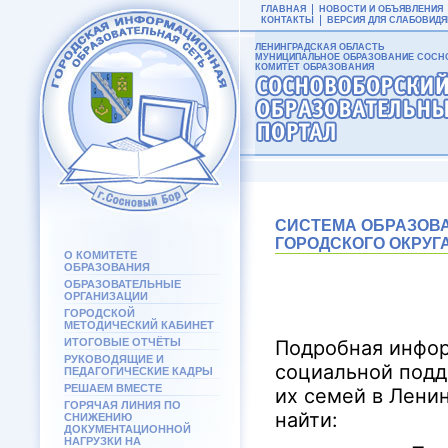
ГЛАВНАЯ
НОВОСТИ И ОБЪЯВЛЕНИЯ
КОНТАКТЫ
ВЕРСИЯ ДЛЯ СЛАБОВИД
ЛЕНИНГРАДСКАЯ ОБЛАСТЬ
МУНИЦИПАЛЬНОЕ ОБРАЗОВАНИЕ СОСНО
КОМИТЕТ ОБРАЗОВАНИЯ
СИСТЕМА ОБРАЗОВ
ГОРОДСКОГО ОКРУГ
О КОМИТЕТЕ
ОБРАЗОВАНИЯ
ОБРАЗОВАТЕЛЬНЫЕ
ОРГАНИЗАЦИИ
ГОРОДСКОЙ
МЕТОДИЧЕСКИЙ КАБИНЕТ
ИТОГОВЫЕ ОТЧЁТЫ
Подробная инфор
РУКОВОДЯЩИЕ И
социальной подд
ПЕДАГОГИЧЕСКИЕ КАДРЫ
РЕШАЕМ ВМЕСТЕ
их семей в Лени
ГОРЯЧАЯ ЛИНИЯ ПО
найти:
СНИЖЕНИЮ
ДОКУМЕНТАЦИОННОЙ
НАГРУЗКИ НА