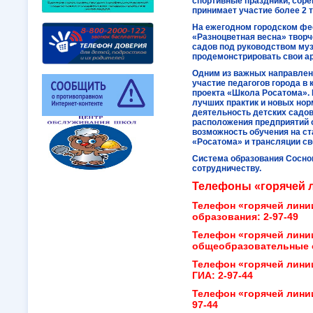
спортивные праздники, соре
принимает участие более 2 
На ежегодном городском фе
«Разноцветная весна» творч
садов под руководством му
продемонстрировать свои а
Одним из важных направлен
участие педагогов города в
проекта «Школа Росатома».
лучших практик и новых нор
деятельность детских садов
расположения предприятий 
возможность обучения на с
«Росатома» и трансляции св
Система образования Соснов
сотрудничеству.
Телефоны «горячей 
Телефон «горячей лини
образования: 2-97-49
Телефон «горячей лини
общеобразовательные о
Телефон «горячей лини
ГИА: 2-97-44
Телефон «горячей лини
97-44