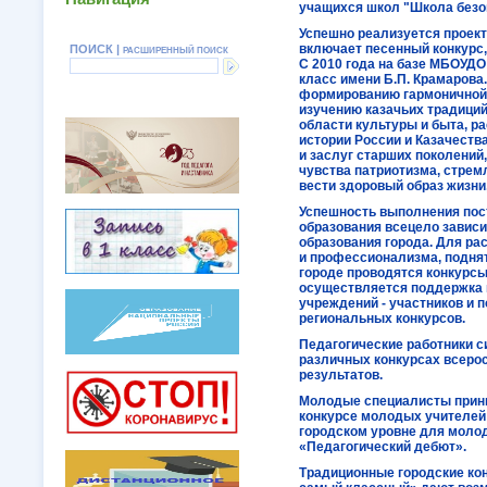
учащихся школ "Школа безоп
Успешно реализуется проект
включает песенный конкурс, 
ПОИСК |
РАСШИРЕННЫЙ ПОИСК
С 2010 года на базе МБОУДО
класс имени Б.П. Крамарова
формированию гармоничной 
изучению казачьих традиций,
области культуры и быта, р
истории России и Казачеств
и заслуг старших поколений
чувства патриотизма, стрем
вести здоровый образ жизни
Успешность выполнения пос
образования всецело зависи
образования города. Для ра
и профессионализма, подня
городе проводятся конкурс
осуществляется поддержка к
учреждений - участников и 
региональных конкурсов.
Педагогические работники с
различных конкурсах всеро
результатов.
Молодые специалисты прини
конкурсе молодых учителей
городском уровне для моло
«Педагогический дебют».
Традиционные городские кон