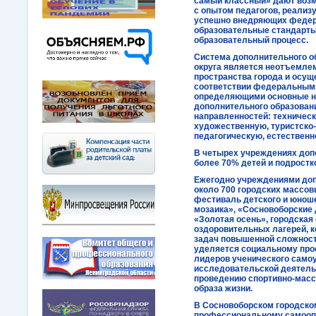
самый классный» дают возм
с опытом педагогов, реализ
успешно внедряющих федер
образовательные стандарты
образовательный процесс.
Система дополнительного о
округа является неотъемле
пространства города и осущ
соответствии федеральными
определяющими основные н
дополнительного образован
направленностей: техничес
художественную, туристско
педагогическую, естествен
В четырех учреждениях доп
более 70% детей и подростков
Ежегодно учреждениями доп
около 700 городских массо
фестиваль детского и юнош
мозаика», «Сосновоборские 
«Золотая осень», городская
оздоровительных лагерей, 
задач повышенной сложност
уделяется социальному про
лидеров ученического самоу
исследовательской деятельн
проведению спортивно-масс
образа жизни.
В Сосновоборском городском
профессиональному самоопр