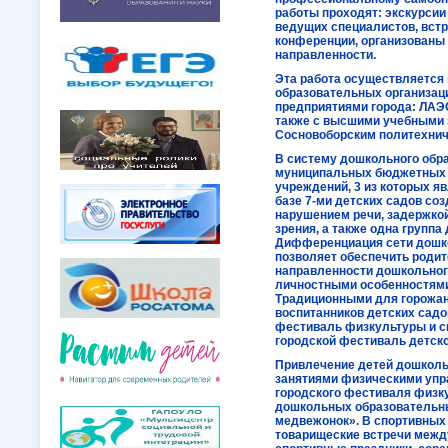
работы проходят: экскурсии
ведущих специалистов, встр
конференции, организованы
направленности.
Эта работа осуществляется
образовательных организац
предприятиями города: ЛАЭ
также с высшими учебными 
Сосновоборским политехни
В систему дошкольного обра
муниципальных бюджетных
учреждений, 3 из которых я
базе 7-ми детских садов со
нарушением речи, задержкой
зрения, а также одна групп
Дифференциация сети дошк
позволяет обеспечить роди
направленности дошкольного
личностными особенностями 
Традиционными для горожан
воспитанников детских садов
фестиваль физкультуры и с
городской фестиваль детско
Привлечение детей дошколь
занятиями физическими упр
городского фестиваля физку
дошкольных образовательн
медвежонок». В спортивных 
товарищеские встречи межд