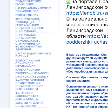
на портале Пр
ПЕДАГОГИЧЕСКИХ
РАБОТНИКОВ
Ленинградской о
НАЦИОНАЛЬНЫЙ ПРОЕКТ
"ОБРАЗОВАНИЕ"
https://lenobl.ru/
ПРИЁМ В ШКОЛУ
на официально
РЕКОНСТРУКЦИЯ,
ЛИКВИДАЦИЯ,
и профессиональ
РЕОРГАНИЗАЦИЯ
ОБРАЗОВАТЕЛЬНЫХ
Ленинградской
ОРГАНИЗАЦИЙ
области
https://e
ОРГАНИЗАЦИЯ
ОБРАЗОВАНИЯ
podderzhki-uchas
ОБУЧАЮЩИХСЯ С
ОГРАНИЧЕННЫМИ
ВОЗМОЖНОСТЯМИ
ЗДОРОВЬЯ
ОРГАНИЗАЦИЯ ГОРЯЧЕГО
В системе образования Сосн
ПИТАНИЯ
функционирует 28 муниципа
ВСЕРОССИЙСКАЯ
различных типов, среди кот
ОЛИМПИАДА
учреждений дошкольного об
ШКОЛЬНИКОВ
дополнительного образовани
ВСЕРОССИЙСКИЕ
«Сосновоборская частная ш
ПРОВЕРОЧНЫЕ РАБОТЫ
Система образования город
НЕЗАВИСИМАЯ ОЦЕНКА
КАЧЕСТВА УСЛОВИЙ
своего развития.
ОСУЩЕСТВЛЕНИЯ
ОБРАЗОВАТЕЛЬНОЙ
Современная школа – это ш
ДЕЯТЕЛЬНОСТИ
образовательных организац
ФИНАНСОВО-
дистанционные формы обуче
ЭКОНОМИЧЕСКАЯ
состава обучающихся, испо
ДЕЯТЕЛЬНОСТЬ
программ новые информацио
ЗАКУПКИ КОМИТЕТА
образовательных организац
ОБРАЗОВАНИЯ
ИКТ-технологий как в образо